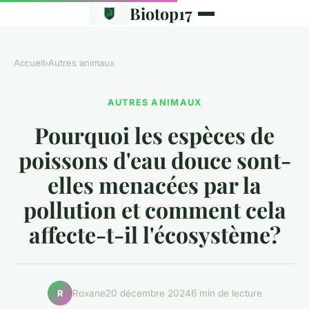
Biotop17
Accueil
›
Autres animaux
AUTRES ANIMAUX
Pourquoi les espèces de
poissons d'eau douce sont-
elles menacées par la
pollution et comment cela
affecte-t-il l'écosystème?
Roxane
20 décembre 2024
6 min de lecture
R