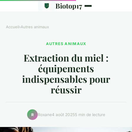
Biotop17
Accueil
›
Autres animaux
AUTRES ANIMAUX
Extraction du miel :
équipements
indispensables pour
réussir
Roxane
4 août 2025
5 min de lecture
R