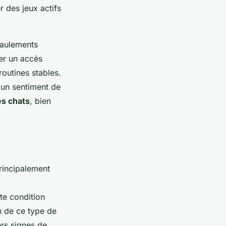
r des jeux actifs
miaulements
rer un accès
routines stables.
 un sentiment de
es chats
, bien
rincipalement
tte condition
n de ce type de
iers signes de