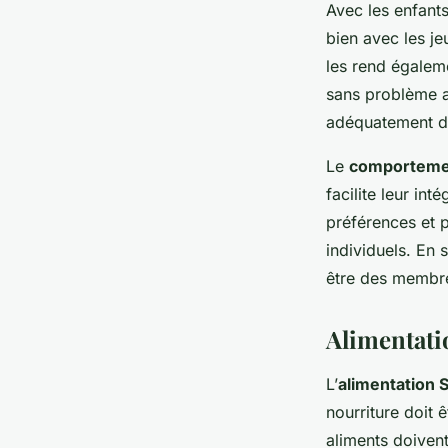
Avec les enfants
bien avec les je
les rend égalem
sans problème av
adéquatement dè
Le
comportemen
facilite leur in
préférences et p
individuels. En
être des membre
Alimentati
L’
alimentation S
nourriture doit 
aliments doivent