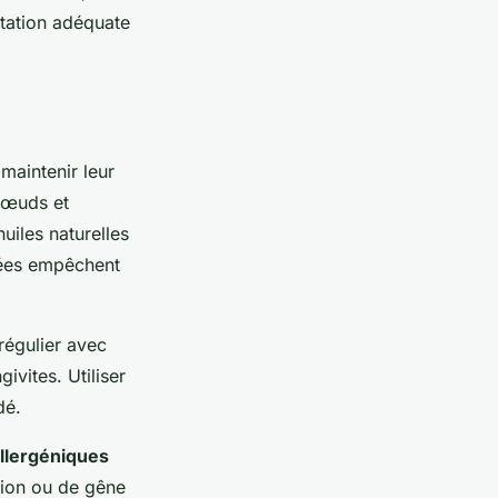
ntation adéquate
 maintenir leur
nœuds et
uiles naturelles
llées empêchent
régulier avec
ivites. Utiliser
dé.
llergéniques
ation ou de gêne