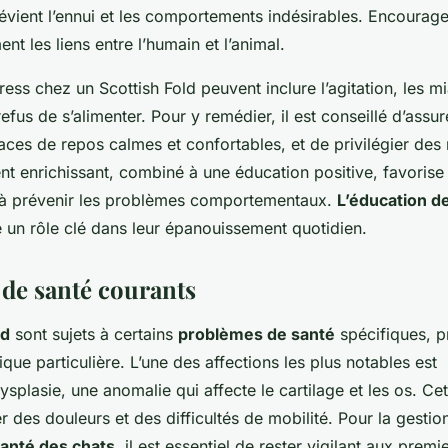
révient l’ennui et les comportements indésirables. Encourage
nt les liens entre l’humain et l’animal.
ress chez un Scottish Fold peuvent inclure l’agitation, les 
refus de s’alimenter. Pour y remédier, il est conseillé d’assu
aces de repos calmes et confortables, et de privilégier des 
t enrichissant, combiné à une éducation positive, favorise
e à prévenir les problèmes comportementaux.
L’éducation d
e un rôle clé dans leur épanouissement quotidien.
de santé courants
ld
sont sujets à certains
problèmes de santé
spécifiques, p
ique particulière. L’une des affections les plus notables est
splasie, une anomalie qui affecte le cartilage et les os. Ce
 des douleurs et des difficultés de mobilité. Pour la gestio
anté des chats
, il est essentiel de rester vigilant aux prem