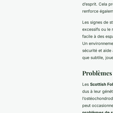
d’esprit. Cela p
renforce égaleme
Les signes de st
excessifs ou le 
facile à des esp
Un environnemen
sécurité et aid
que subtile, jou
Problèmes 
Les
Scottish Fo
dus à leur génét
l’ostéochondrody
peut occasionner
problèmes de s