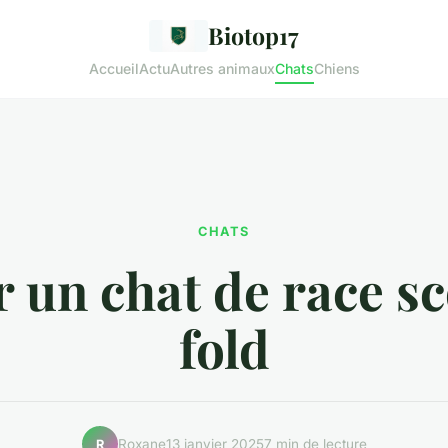
Biotop17
Accueil
Actu
Autres animaux
Chats
Chiens
CHATS
r un chat de race sc
fold
Roxane
13 janvier 2025
7 min de lecture
R