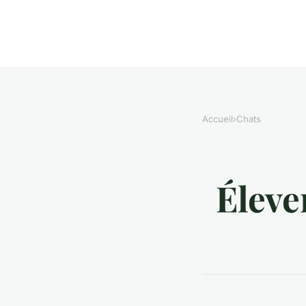
Accueil
›
Chats
Éleve