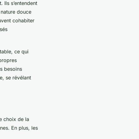
. Ils s’entendent
r nature douce
uvent cohabiter
isés
table, ce qui
 propres
rs besoins
, se révélant
e choix de la
nes. En plus, les