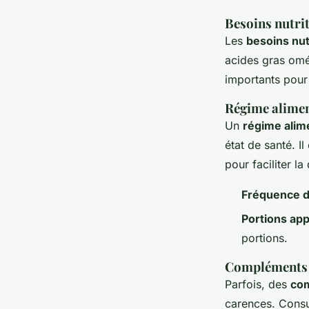
Besoins nutri
Les
besoins nut
acides gras omé
importants pour
Régime alimen
Un
régime alim
état de santé. Il
pour faciliter la
Fréquence d
Portions ap
portions.
Compléments 
Parfois, des
com
carences. Consu