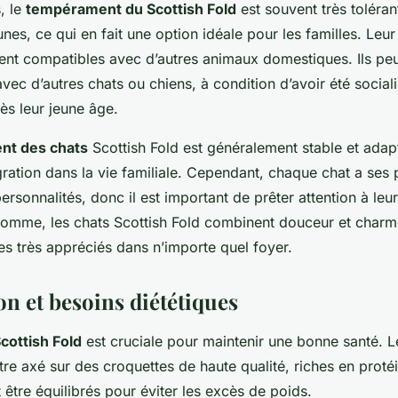
, le
tempérament du Scottish Fold
est souvent très tolérant
unes, ce qui en fait une option idéale pour les familles. Leu
ent compatibles avec d’autres animaux domestiques. Ils pe
ec d’autres chats ou chiens, à condition d’avoir été social
s leur jeune âge.
t des chats
Scottish Fold est généralement stable et adap
tégration dans la vie familiale. Cependant, chaque chat a ses
ersonnalités, donc il est important de prêter attention à leu
 somme, les chats Scottish Fold combinent douceur et charme
s très appréciés dans n’importe quel foyer.
on et besoins diététiques
cottish Fold
est cruciale pour maintenir une bonne santé. L
être axé sur des croquettes de haute qualité, riches en protéi
 être équilibrés pour éviter les excès de poids.