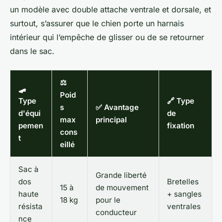
un modèle avec double attache ventrale et dorsale, et
surtout, s’assurer que le chien porte un harnais
intérieur qui l’empêche de glisser ou de se retourner
dans le sac.
⚖️
🛹
Poid
Type
🔗 Type
s
✅ Avantage
d'équi
de
max
principal
pemen
fixation
cons
t
eillé
Sac à
Grande liberté
dos
Bretelles
15 à
de mouvement
haute
+ sangles
18 kg
pour le
résista
ventrales
conducteur
nce