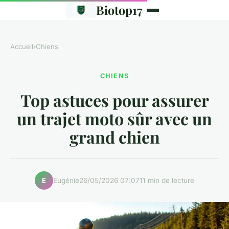
Biotop17
Accueil
›
Chiens
CHIENS
Top astuces pour assurer
un trajet moto sûr avec un
grand chien
Eugénie
26/05/2026 07:07
11 min de lecture
E